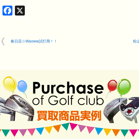
Facebook
X
春日店☆Waoww試打用！！
松