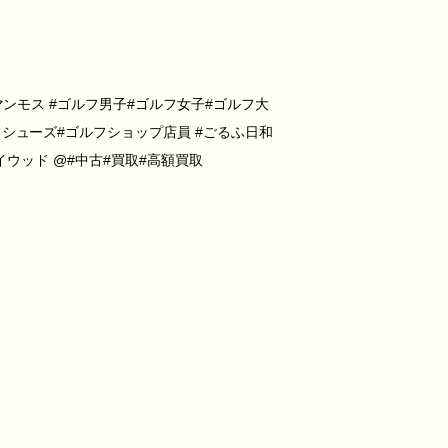
マンモス #ゴルフ男子#ゴルフ女子#ゴルフ大
シューズ#ゴルフショップ店員 #ごるふ日和
ェイウッド @#中古#買取#高額買取