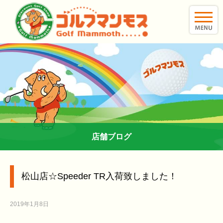
toggle
naviga
店舗ブログ
松山店☆Speeder TR入荷致しました！
2019年1月8日