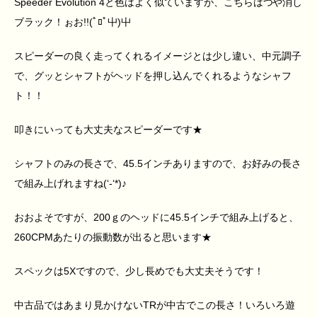
Speeder Evolution 4と色はよく似ていますが、こちらはつや消し
ブラック！ぉお!!(ﾟﾛﾟ屮)屮
スピーダーの良く走ってくれるイメージとは少し違い、中元調子
で、グッとシャフトがヘッドを押し込んでくれるようなシャフ
ト！！
叩きにいっても大丈夫なスピーダーです★
シャフトのみの長さで、45.5インチありますので、お好みの長さ
で組み上げれますね(‘-‘*)♪
おおよそですが、200ｇのヘッドに45.5インチで組み上げると、
260CPMあたりの振動数が出ると思います★
スペックは5Xですので、少し長めでも大丈夫そうです！
中古品ではあまり見かけないTRが中古でこの長さ！いろいろ遊