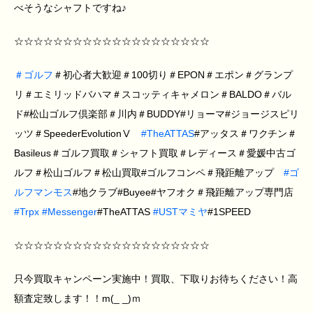
べそうなシャフトですね♪
☆☆☆☆☆☆☆☆☆☆☆☆☆☆☆☆☆☆☆☆
＃
ゴルフ
＃初心者大歓迎＃100切り＃EPON＃エポン＃グランプ
リ＃エミリッドバハマ＃スコッティキャメロン＃BALDO＃バル
ド#松山ゴルフ倶楽部＃川内＃BUDDY#リョーマ#ジョージスピリ
ッツ＃SpeederEvolutionⅤ
#
TheATTAS
#アッタス＃ワクチン＃
Basileus＃ゴルフ買取＃シャフト買取＃レディース＃愛媛中古ゴ
ルフ＃松山ゴルフ＃松山買取#ゴルフコンペ＃飛距離アップ
#
ゴ
ルフマンモス
#地クラブ#Buyee#ヤフオク＃飛距離アップ専門店
#
Trpx
#
Messenger
#TheATTAS
#
USTマミヤ
#1SPEED
☆☆☆☆☆☆☆☆☆☆☆☆☆☆☆☆☆☆☆☆
只今買取キャンペーン実施中！買取、下取りお待ちください！高
額査定致します！！m(_ _)ｍ