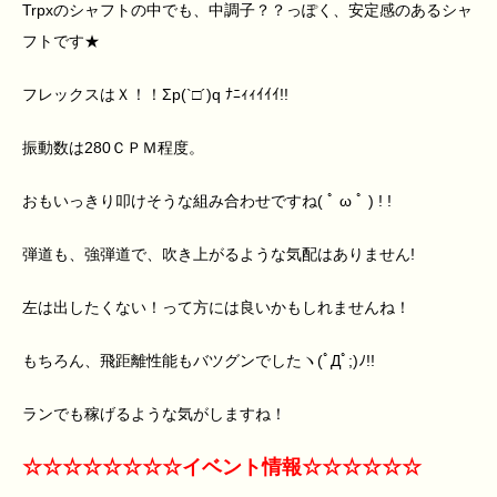
Trpxのシャフトの中でも、中調子？？っぽく、安定感のあるシャ
フトです★
フレックスはＸ！！Σp(`□´)q ﾅﾆｨｨｲｲｲ!!
振動数は280ＣＰＭ程度。
おもいっきり叩けそうな組み合わせですね( ﾟ ω ﾟ ) ! !
弾道も、強弾道で、吹き上がるような気配はありません!
左は出したくない！って方には良いかもしれませんね！
もちろん、飛距離性能もバツグンでしたヽ(ﾟДﾟ;)ﾉ!!
ランでも稼げるような気がしますね！
☆☆☆☆☆☆☆☆イベント情報☆☆☆☆☆☆