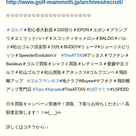
http://www.golf-mammoth.jp/archives/recruit/
☆☆☆☆☆☆☆☆☆☆☆☆☆☆☆☆☆☆☆☆
＃
ゴルフ
＃初心者大歓迎＃100切り＃EPON＃エポン＃グランプ
リ＃エミリッドバハマ＃スコッティキャメロン＃BALDO＃バル
ド#松山ゴルフ倶楽部＃川内＃BUDDY#リョーマ#ジョージスピリ
ッツ＃SpeederEvolutionⅤ
#
TheATTAS
#アッタス＃ワクチン＃
Basileus＃ゴルフ買取＃シャフト買取＃レディース＃愛媛中古ゴ
ルフ＃松山ゴルフ＃松山買取＃アネックス#ゴルフコンペ＃飛距
離アップ
#
ゴルフマンモス
#地クラブ#Buyee#ヤフオク＃飛距離
アップ専門店
#
Trpx
#
Xanadu
#TheATTAS
#
USTマミヤ
#1SPEED
只今買取キャンペーン実施中！買取、下取りお待ちください！高
額査定致します！！m(_ _)ｍ
詳しくはコチラから↓↓