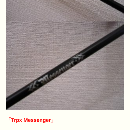
「Trpx Messenger」