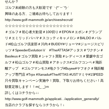
せんか？
ゴルフ未経験の方も大歓迎です╰(*´︶`*)╯
興味のある方、ご連絡お待ちしております！
http://www.golf-mammoth.jp/archives/recruit/
☆☆☆☆☆☆☆☆☆☆☆☆☆☆☆☆☆☆☆☆
＃ゴルフ
＃初心者大歓迎＃100切り＃EPON＃エポン＃グランプ
リ＃エミリッドバハマ＃スコッティキャメロン＃BALDO＃バル
ド#松山ゴルフ倶楽部＃川内＃BUDDY#リョーマ#ジョージスピリ
ッツ＃SpeederEvolutionⅤ
#TheATTAS
#アッタス＃ワクチン＃
Basileus＃ゴルフ買取＃シャフト買取＃レディース＃愛媛中古ゴ
ルフ＃松山ゴルフ＃松山買取＃アネックス#ゴルフコンペ＃飛距
離アップ
#ゴルフマンモス
#地クラブ#Buyee#ヤフオク＃飛距離
アップ専門店
#Trpx
#Xanadu
#TheATTAS
#USTマミヤ
#1SPEED
只今買取キャンペーン実施中！買取、下取りお待ちください！高
額査定致します！！m(_ _)ｍ
詳しくはコチラから↓↓
http://www.golf-mammoth.jp/applicati…/application_generally/
当店のクラブを探すならコチラから！↓