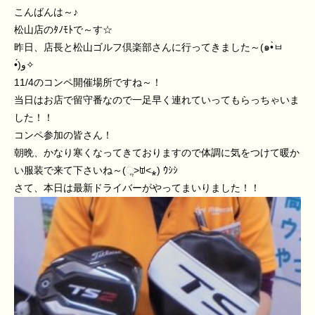
こんばんは～♪
松山店のﾀﾉﾓﾄで～す☆
昨日、店長と松山ゴルフ倶楽部さんに行ってきました～(๑•̀ㅂ
•́)و✧
11/4のコンペ開催場所ですね～！
当日はお店で留守番なので一足早く連れていってもらっちゃいま
した！！
コンペ参加の皆さん！
朝晩、かなり寒くなってきておりますので体調に気をつけて暖か
い服装で来て下さいね～(ૢ˃ꌂ˂⁎) ｳｼｼ
さて、本日は最新ドライバーがやってまいりました！！