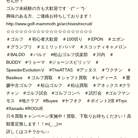
せんか？
ゴルフ未経験の方も大歓迎です╰(*´︶`*)╯
興味のある方、ご連絡お待ちしております！
http://www.golf-mammoth.jp/archives/recruit/
☆☆☆☆☆☆☆☆☆☆☆☆☆☆☆☆☆☆☆☆
＃ゴルフ
＃初心者大歓迎
＃100切り
＃EPON
＃エポン
＃グランプリ
＃エミリッドバハマ
＃スコッティキャメロン
＃BALDO
＃バルド
#松山ゴルフ倶楽部
＃川内
＃
BUDDY
#リョーマ
#ジョージスピリッツ
＃
SpeederEvolution
Ⅴ
#TheATTAS
#アッタス
＃ワクチン
＃
Basileus
＃ゴルフ買取
＃シャフト買取
＃レディース
＃愛
媛中古ゴルフ
＃松山ゴルフ
＃松山買取
＃アネックス
#クラ
チャン
#ゴルフ試合
#ゴルフコンペ
＃試打会
#ゴルフマン
モス
#地クラブ
#Buyee
#ヤフオク
＃ポイント2倍
#Trpx
#Xanadu
#ROGUE
只今買取キャンペーン実施中！買取、下取りお待ちください！高
額査定致します！！m(_ _)ｍ
詳しくはコチラから↓↓