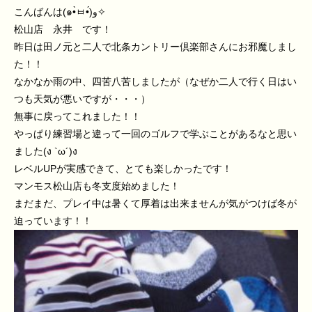
こんばんは(๑•̀ㅂ•́)و✧
松山店 永井 です！
昨日は田ノ元と二人で北条カントリー倶楽部さんにお邪魔しまし
た！！
なかなか雨の中、四苦八苦しましたが（なぜか二人で行く日はい
つも天気が悪いですが・・・）
無事に戻ってこれました！！
やっぱり練習場と違って一回のゴルフで学ぶことがあるなと思い
ました(ง `ω´)ง
レベルUPが実感できて、とても楽しかったです！
マンモス松山店も冬支度始めました！
まだまだ、プレイ中は暑くて厚着は出来ませんが気がつけば冬が
迫っています！！