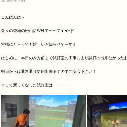
2018年5月29日
こんばんは～
久々の登場の松山店ﾀﾉﾓﾄで～～す◝( •௰• )◜
皆様にと～っても嬉しいお知らせで～す!!
はじめに、本日の夕方前まで試打室の工事により試打の出来なかった
明日からは通常通り使用出来ますのでご安心下さい！
そして新しくなった試打室は・・・・・