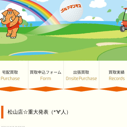
松山店☆重大発表（*’∀’人）