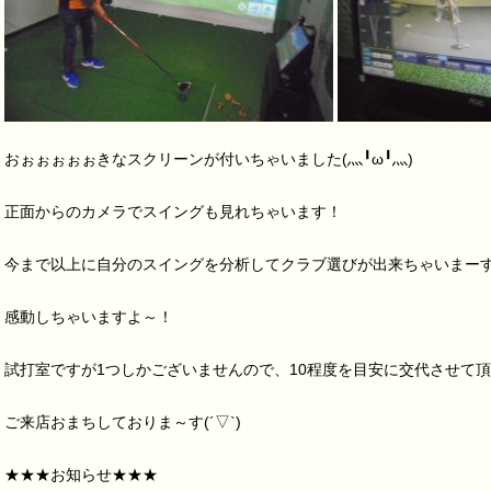
おぉぉぉぉぉきなスクリーンが付いちゃいました(灬╹ω╹灬)
正面からのカメラでスイングも見れちゃいます！
今まで以上に自分のスイングを分析してクラブ選びが出来ちゃいまー
感動しちゃいますよ～！
試打室ですが1つしかございませんので、10程度を目安に交代させて
ご来店おまちしておりま～す(´▽`)
★★★お知らせ★★★