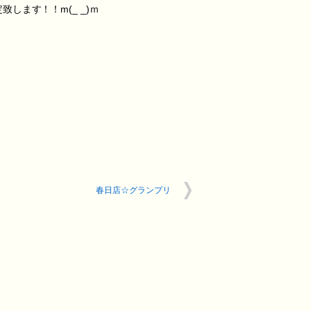
ます！！m(_ _)ｍ
g
春日店☆グランプリ