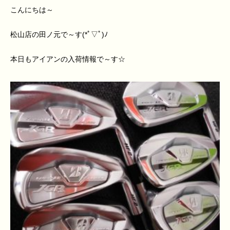
こんにちは～
松山店の田ノ元で～す(*ﾟ▽ﾟ)ﾉ
本日もアイアンの入荷情報で～す☆