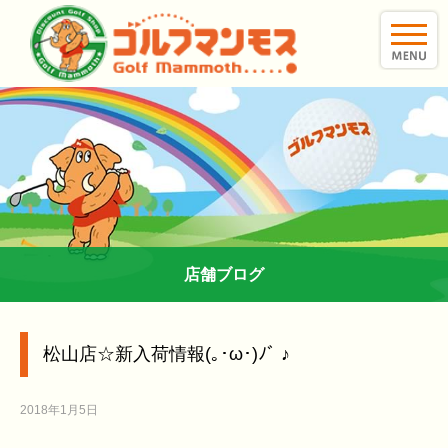
toggle
naviga
店舗ブログ
松山店☆新入荷情報(｡･ω･)ﾉﾞ ♪
2018年1月5日