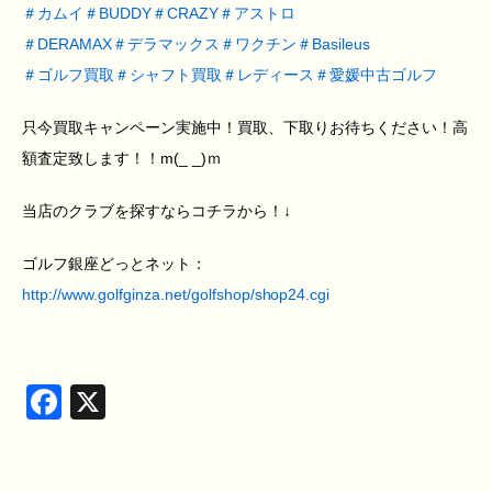
＃
カムイ
＃
BUDDY
＃
CRAZY
＃
アストロ
＃
DERAMAX
＃
デラマックス
＃
ワクチン
＃
Basileus
＃
ゴルフ買取
＃
シャフト買取
＃
レディース
＃
愛媛中古ゴルフ
只今買取キャンペーン実施中！買取、下取りお待ちください！高
額査定致します！！m(_ _)ｍ
当店のクラブを探すならコチラから！↓
ゴルフ銀座どっとネット：
http://www.golfginza.net/golfshop/shop24.cgi
Facebook
X