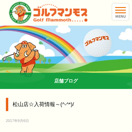
toggle
naviga
店舗ブログ
松山店☆入荷情報～(^-^*)/
2017年9月6日