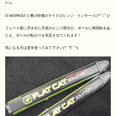
ﾜｰｲ♪
O-WORKSの１番の特徴のマイクロヒンジ・インサート(ﾉ*ﾟ▽ﾟ)ﾉ
フェース面に浮き出た爪状のヒンジ部分が、ボールに順回転をあ
たえ、ボールの転がりを安定させてくれます！
気になる方は是非使ってみて下さい(*⌒∇⌒*)