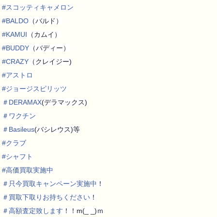
#
スコッティキャメロン
#
BALDO
（バルド）
#
KAMUI
（カムイ）
#
BUDDY
（バディー）
#
CRAZY
（クレイジー)
#
アストロ
#
ジョージスピリッツ
＃
DERAMAX
(デラマックス)
＃
ワクチン
＃
Basileus
(バシレウス)等
#
クラブ
#
シャフト
#
高価買取実施中
＃
只今買取キャンペーン実施中
！
＃
買取下取りお持ちください
！
＃
高額査定致します
！！m(_ _)ｍ