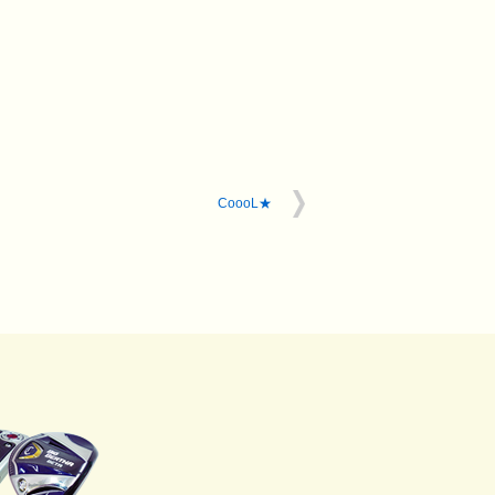
CoooL★