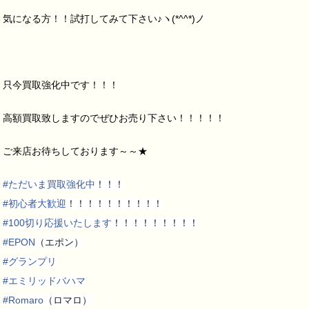
気になる方！！試打してみて下さい♪ヽ(*^^*)ノ
只今買取強化中です！！！
高額買取致しますのでぜひお売り下さい！！！！！
ご来店お待ちしております～～★
#
ただいま買取強化中
！！！
#
初心者大歓迎
！！！！！！！！！！
#
100切り応援いたします
！！！！！！！！！
#
EPON
（エポン）
#
グランプリ
#
エミリッドバハマ
#
Romaro
（ロマロ）