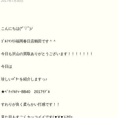
2017年7月30日
こんにちは(*ﾟ▽ﾟ)ﾉ
ｺﾞﾙﾌﾏﾝﾓｽ福岡春日店鶴田です＾＾
今日も沢山の買取ありがとうございます！！！！！！！
今日は
珍しいﾊﾟﾀｰを紹介しますっ♪
★ﾍﾞﾃｨﾅﾙﾃｨｰBB40 2017ﾓﾃﾞﾙ
すわりが良く柔らかい打感です！！
見た目もすごくカッコイイです(▼∀▼)ﾆﾔﾘｯ