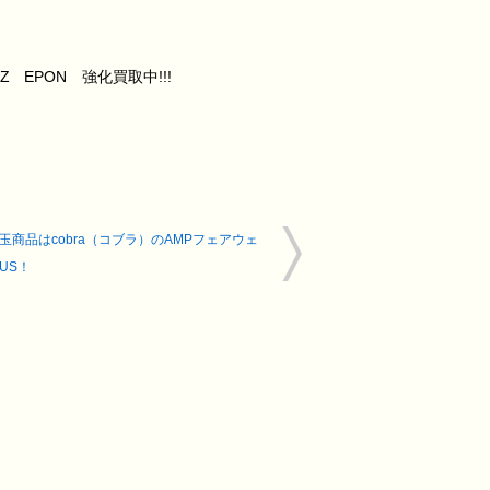
EPON 強化買取中!!!
玉商品はcobra（コブラ）のAMPフェアウェ
US！