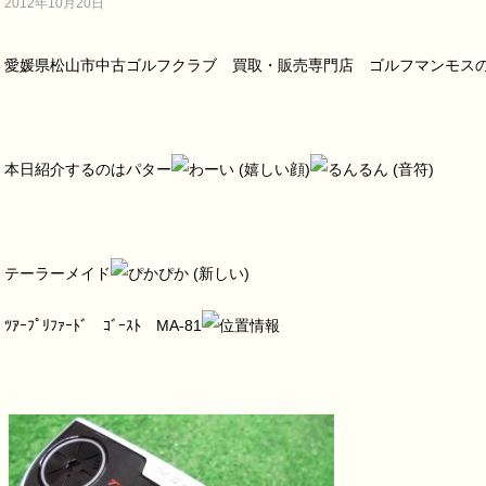
2012年10月20日
愛媛県松山市中古ゴルフクラブ 買取・販売専門店 ゴルフマンモス
本日紹介するのはパター
テーラーメイド
ﾂｱｰﾌﾟﾘﾌｧｰﾄﾞ ｺﾞｰｽﾄ MA-81