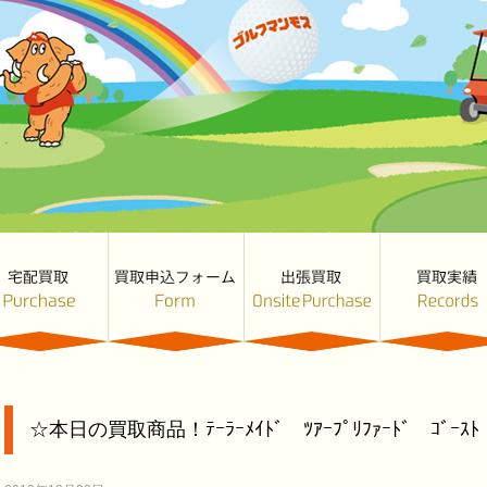
☆本日の買取商品！ﾃｰﾗｰﾒｲﾄﾞ ﾂｱｰﾌﾟﾘﾌｧｰﾄﾞ ｺﾞｰｽﾄ