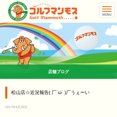
toggle
naviga
店舗ブログ
松山店☆近況報告( 厂˙ω˙ )厂うぇーい
2017年4月28日