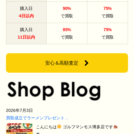
購入日
90%
75%
4日以内
で買取
で買取
購入日
85%
75%
11日以内
で買取
で買取
安心＆高額査定
2026年7月3日
買取成立でラーメンプレゼント…
こんにちは
ゴルフマンモス博多店です