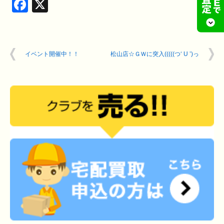
Facebook
X
イベント開催中！！
松山店☆ＧＷに突入(((((つ‘ U ’)っ