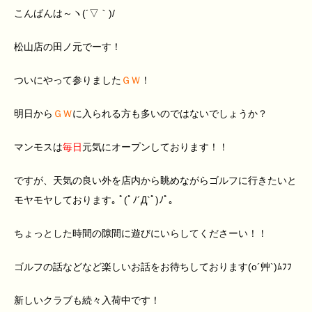
こんばんは～ヽ(´▽｀)/
松山店の田ノ元でーす！
ついにやって参りました
ＧＷ
！
明日から
ＧＷ
に入られる方も多いのではないでしょうか？
マンモスは
毎日
元気にオープンしております！！
ですが、天気の良い外を店内から眺めながらゴルフに行きたいと
モヤモヤしております｡ ﾟ(ﾟﾉ´Д`ﾟ)ﾉﾟ｡
ちょっとした時間の隙間に遊びにいらしてくださーい！！
ゴルフの話などなど楽しいお話をお待ちしております(o´艸`)ﾑﾌﾌ
新しいクラブも続々入荷中です！