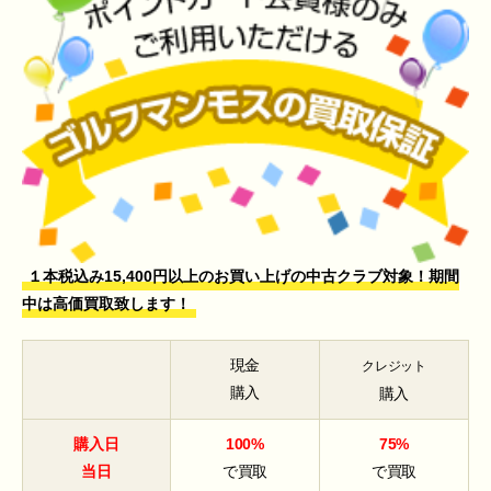
１本税込み15,400円以上のお買い上げの中古クラブ対象！期間
中は高価買取致します！
現金
クレジット
購入
購入
購入日
100%
75%
当日
で買取
で買取