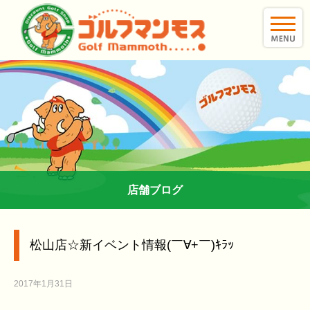
toggle
naviga
店舗ブログ
松山店☆新イベント情報(￣∀+￣)ｷﾗｯ
2017年1月31日