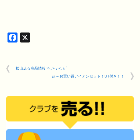
Facebook
X
松山店☆商品情報ヾ(｡>ｖ<｡)ﾉﾞ
超～お買い得アイアンセット！UT付き！！