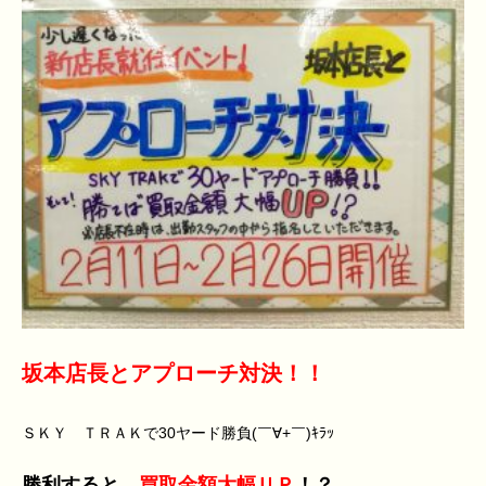
坂本店長とアプローチ対決！！
ＳＫＹ ＴＲＡＫで30ヤード勝負(￣∀+￣)ｷﾗｯ
勝利すると、
買取金額大幅ＵＰ
！？