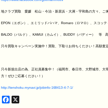
地クラブ買取 愛媛 松山・今治・新居浜・大洲・宇和島の方々、ご
EPON（エポン）、エミリッドバハマ、Romaro（ロマロ）、スコッテ
BALDO（バルド）、KAMUI（カムイ）、BUDDY（バディー） 等
只今買取キャンペーン実施中！買取、下取りお待ちください！高額査定致し
只今新規出店の為、正社員募集中！（福岡市、春日市、大野城市、大
方！ぜひご応募ください！）
http://tenshoku.mynavi.jp/jobinfo-168413-4-7-1/
Facebook
X