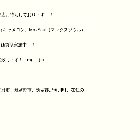
来店お待ちしております！！
ィキャメロン、MaxSoul（マックスソウル）
 高価買取実施中！！
ます！！m(_ _)m
宰府市、筑紫野市、筑紫郡那珂川町、在住の