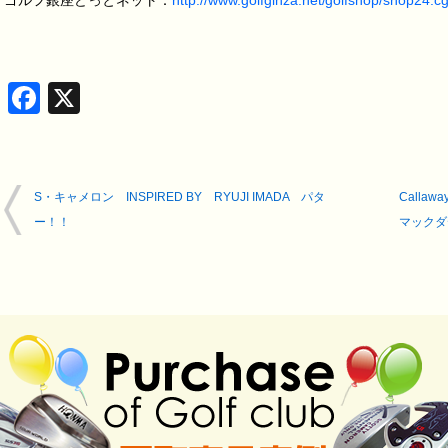
ゴルフ銀座どっとネット：
http://www.golfginza.net/golfshop/shop24.cg
Facebook
X
S・キャメロン INSPIRED BY RYUJI IMADA パタ
Callaw
ー！！
マックダ