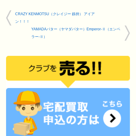
CRAZY KENMOTSU（クレイジー 釼持） アイア
ン！！！
YAMADAパター（ヤマダパター）Emperor-Ⅱ（エンペ
ラー-Ⅱ）