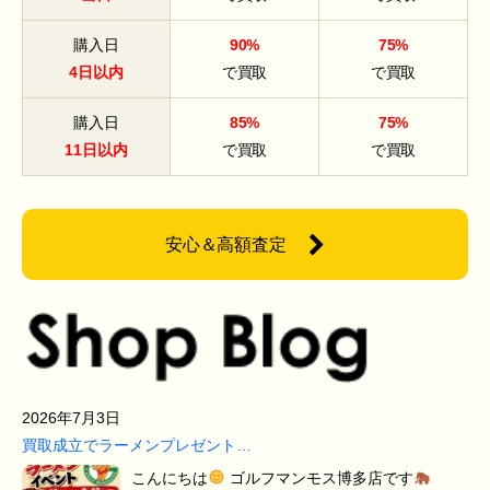
購入日
90%
75%
4日以内
で買取
で買取
購入日
85%
75%
11日以内
で買取
で買取
安心＆高額査定
2026年7月3日
買取成立でラーメンプレゼント…
こんにちは
ゴルフマンモス博多店です