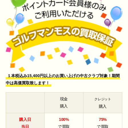
１本税込み15,400円以上のお買い上げの中古クラブ対象！期間
中は高価買取致します！
現金
クレジット
購入
購入
購入日
100%
75%
当日
で買取
で買取