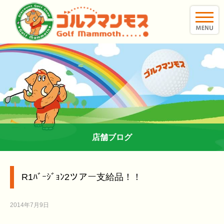
toggle
naviga
店舗ブログ
R1ﾊﾞｰｼﾞｮﾝ2ツアー支給品！！
2014年7月9日