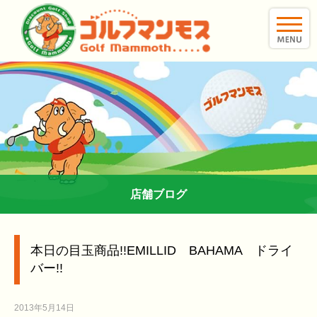
toggle
naviga
店舗ブログ
本日の目玉商品!!EMILLID BAHAMA ドライ
バー!!
2013年5月14日