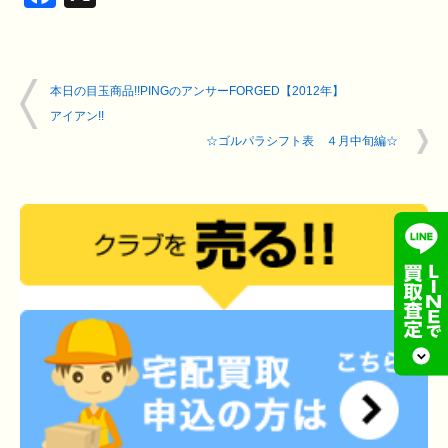
本日の目玉商品!!PINGのアンサーFORGED【2012年】
アイアン!!
☆ゴルパラシフト表 ４月中旬編☆