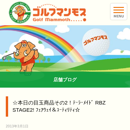
toggle
naviga
店舗ブログ
☆本日の目玉商品その2！ﾃｰﾗｰﾒｲﾄﾞ RBZ
STAGE2! ﾌｪｱｳｪｲ＆ﾕｰﾃｨﾘﾃｨ☆
2013年3月1日