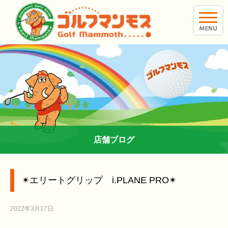
toggle
naviga
店舗ブログ
✴︎エリートグリップ i.PLANE PRO✴︎
2022年3月17日