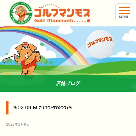
toggle
naviga
店舗ブログ
✴︎02.09 MizunoPro225✴︎
2022年2月9日